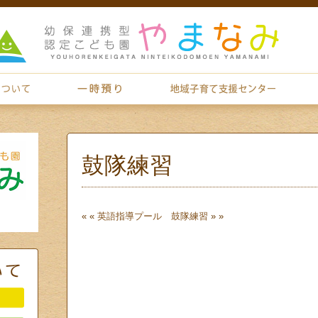
鼓隊練習
« «
英語指導
プール 鼓隊練習
» »