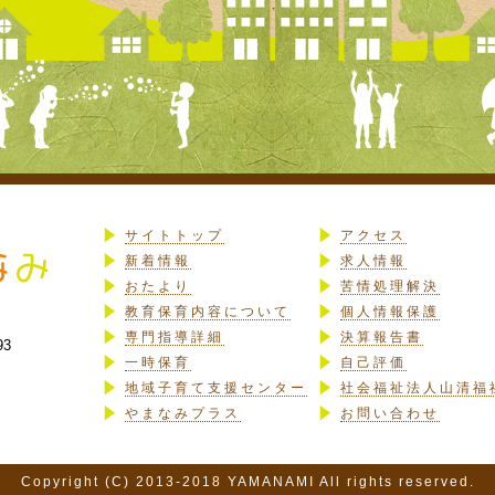
サイトトップ
アクセス
新着情報
求人情報
おたより
苦情処理解決
教育保育内容について
個人情報保護
専門指導詳細
決算報告書
93
一時保育
自己評価
地域子育て支援センター
社会福祉法人山清福
やまなみプラス
お問い合わせ
Copyright (C) 2013-2018 YAMANAMI All rights reserved.