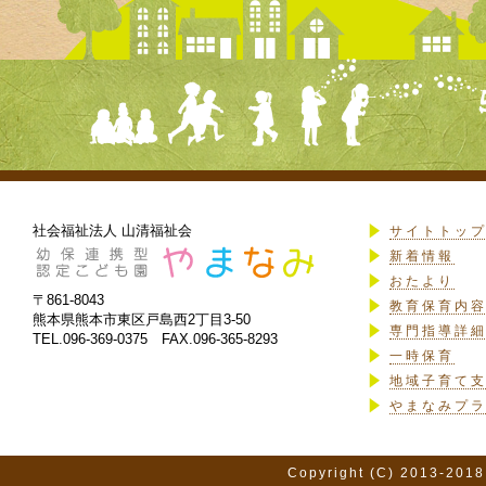
社会福祉法人 山清福祉会
サイトトッ
新着情報
おたより
〒861-8043
教育保育内
熊本県熊本市東区戸島西2丁目3-50
専門指導詳
TEL.096-369-0375 FAX.096-365-8293
一時保育
地域子育て
やまなみプ
Copyright (C) 2013-2018