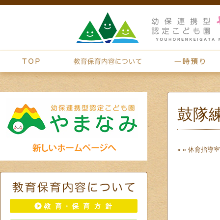
鼓隊
« «
体育指導
室