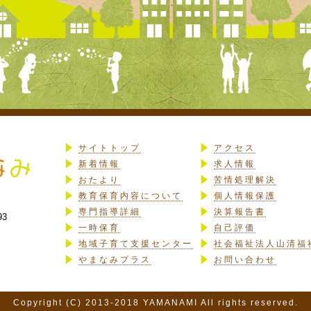
サイトトップ
アクセス
新着情報
求人情報
おたより
苦情処理解決
教育保育内容について
個人情報保護
専門指導詳細
決算報告書
93
一時保育
自己評価
地域子育て支援センター
社会福祉法人山清福
やまなみプラス
お問い合わせ
Copyright (C) 2013-2018 YAMANAMI All rights reserved.