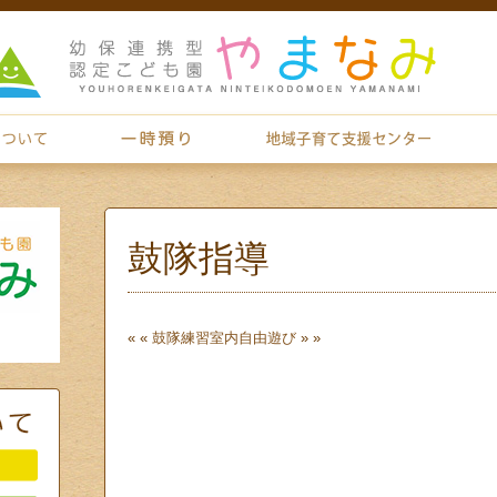
鼓隊指導
« «
鼓隊練習
室内自由遊び
» »