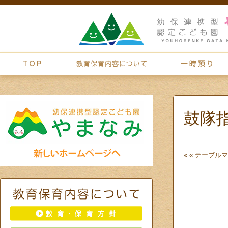
鼓隊
« «
テーブルマ