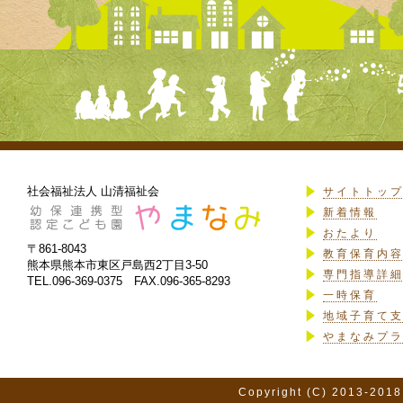
社会福祉法人 山清福祉会
サイトトッ
新着情報
おたより
〒861-8043
教育保育内
熊本県熊本市東区戸島西2丁目3-50
専門指導詳
TEL.096-369-0375 FAX.096-365-8293
一時保育
地域子育て
やまなみプ
Copyright (C) 2013-2018