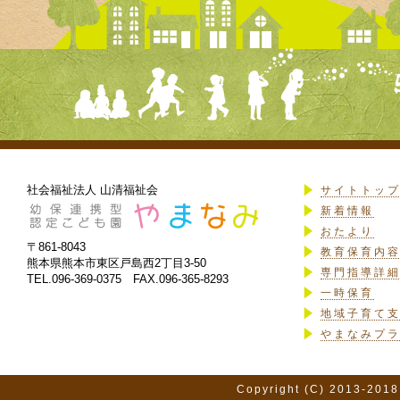
社会福祉法人 山清福祉会
サイトトッ
新着情報
おたより
〒861-8043
教育保育内
熊本県熊本市東区戸島西2丁目3-50
専門指導詳
TEL.096-369-0375 FAX.096-365-8293
一時保育
地域子育て
やまなみプ
Copyright (C) 2013-2018