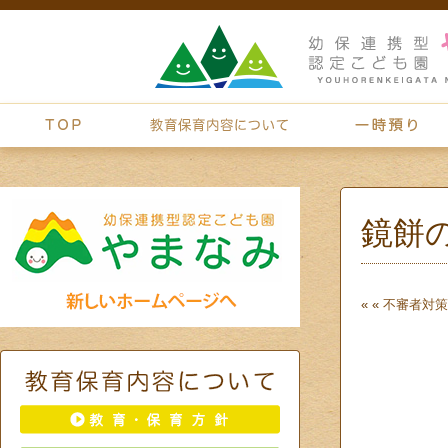
鏡餅
« «
不審者対策