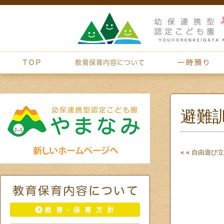
避難
« «
自由遊び
立