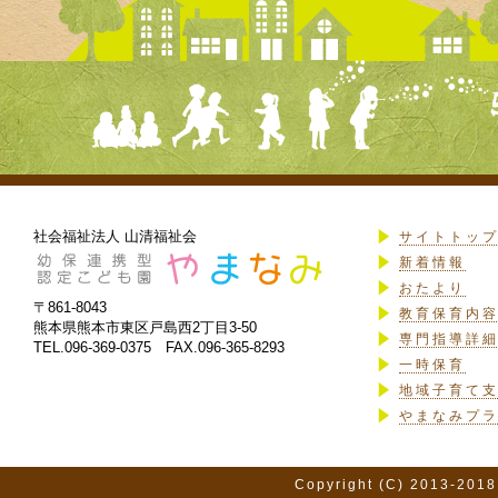
社会福祉法人 山清福祉会
サイトトッ
新着情報
おたより
〒861-8043
教育保育内
熊本県熊本市東区戸島西2丁目3-50
専門指導詳
TEL.096-369-0375 FAX.096-365-8293
一時保育
地域子育て
やまなみプ
Copyright (C) 2013-2018