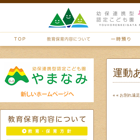
運動
« «
お別れ遠足