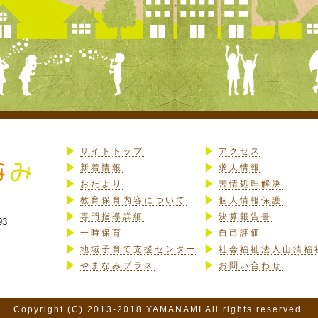
サイトトップ
アクセス
新着情報
求人情報
おたより
苦情処理解決
教育保育内容について
個人情報保護
専門指導詳細
決算報告書
93
一時保育
自己評価
地域子育て支援センター
社会福祉法人山清福
やまなみプラス
お問い合わせ
Copyright (C) 2013-2018 YAMANAMI All rights reserved.