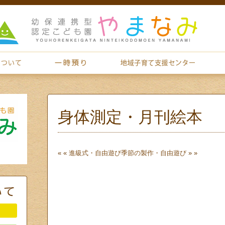
身体測定・月刊絵本
« «
進級式・自由遊び
季節の製作・自由遊び
» »