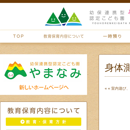
身体
« «
室内遊び、