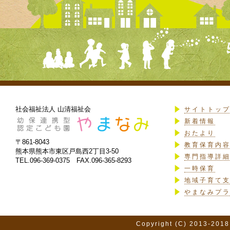
社会福祉法人 山清福祉会
サイトトッ
新着情報
おたより
〒861-8043
教育保育内
熊本県熊本市東区戸島西2丁目3-50
専門指導詳
TEL.096-369-0375 FAX.096-365-8293
一時保育
地域子育て
やまなみプ
Copyright (C) 2013-2018