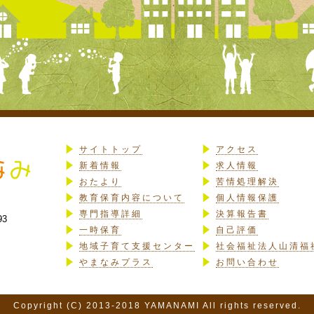
サイトトップ
アクセス
新着情報
求人情報
おたより
苦情処理解決
教育保育内容について
個人情報保護
専門指導詳細
決算報告書
93
一時保育
自己評価
地域子育て支援センター
社会福祉法人山清福
やまなみプラス
お問い合わせ
Copyright (C) 2013-2018 YAMANAMI All rights reserved.