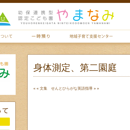
身体測定、第二園庭
« «
文集 せんとひらがな
英語指導
» »