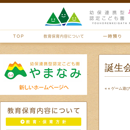
誕生
« «
ゲーム遊び