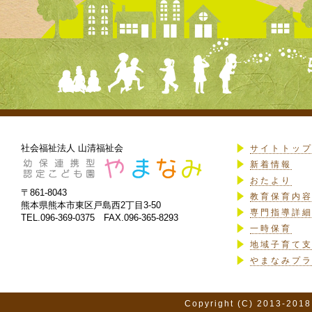
社会福祉法人 山清福祉会
サイトトッ
新着情報
おたより
〒861-8043
教育保育内
熊本県熊本市東区戸島西2丁目3-50
専門指導詳
TEL.096-369-0375 FAX.096-365-8293
一時保育
地域子育て
やまなみプ
Copyright (C) 2013-2018