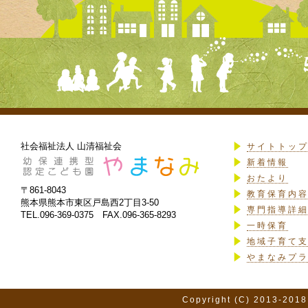
社会福祉法人 山清福祉会
サイトトッ
新着情報
おたより
〒861-8043
教育保育内
熊本県熊本市東区戸島西2丁目3-50
専門指導詳
TEL.096-369-0375 FAX.096-365-8293
一時保育
地域子育て
やまなみプ
Copyright (C) 2013-2018