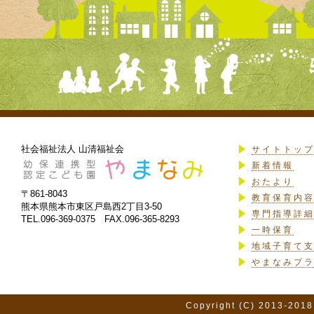
社会福祉法人 山清福祉会
サイトトッ
新着情報
おたより
〒861-8043
教育保育内
熊本県熊本市東区戸島西2丁目3-50
専門指導詳
TEL.096-369-0375 FAX.096-365-8293
一時保育
地域子育て
やまなみプ
Copyright (C) 2013-2018