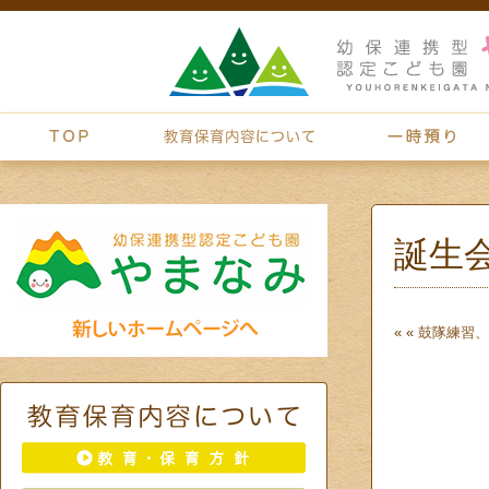
誕生
« «
鼓隊練習、