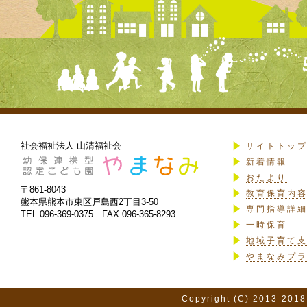
社会福祉法人 山清福祉会
サイトトッ
新着情報
おたより
〒861-8043
教育保育内
熊本県熊本市東区戸島西2丁目3-50
専門指導詳
TEL.096-369-0375 FAX.096-365-8293
一時保育
地域子育て
やまなみプ
Copyright (C) 2013-2018