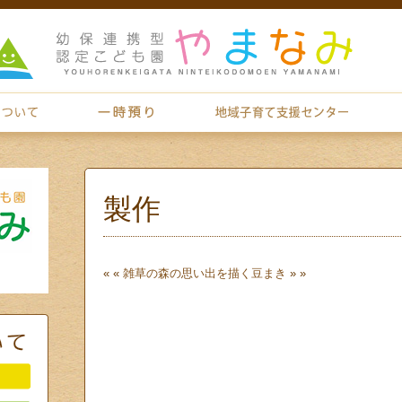
製作
« «
雑草の森の思い出を描く
豆まき
» »