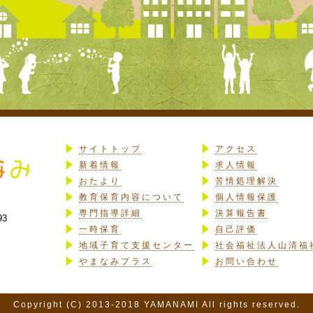
サイトトップ
アクセス
新着情報
求人情報
おたより
苦情処理解決
教育保育内容について
個人情報保護
専門指導詳細
決算報告書
93
一時保育
自己評価
地域子育て支援センター
社会福祉法人山清福
やまなみプラス
お問い合わせ
Copyright (C) 2013-2018 YAMANAMI All rights reserved.