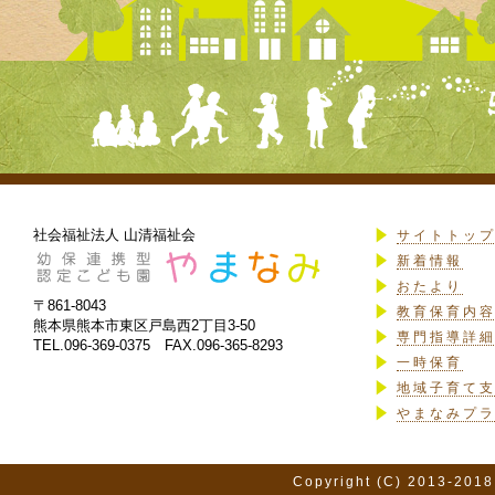
社会福祉法人 山清福祉会
サイトトッ
新着情報
おたより
〒861-8043
教育保育内
熊本県熊本市東区戸島西2丁目3-50
専門指導詳
TEL.096-369-0375 FAX.096-365-8293
一時保育
地域子育て
やまなみプ
Copyright (C) 2013-2018