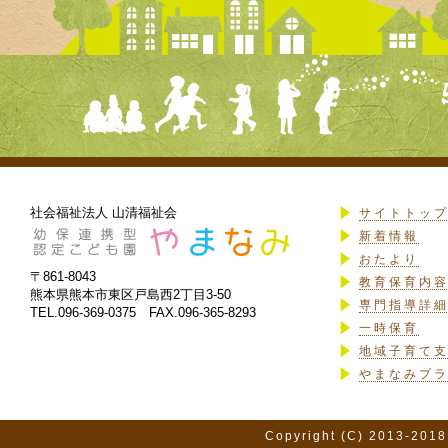
社会福祉法人 山清福祉会
サイトトッ
新着情報
おたより
〒861-8043
教育保育内
熊本県熊本市東区戸島西2丁目3-50
専門指導詳
TEL.096-369-0375 FAX.096-365-8293
一時保育
地域子育て
やまなみプ
Copyright (C) 2013-2018