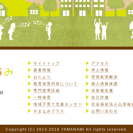
サイトトップ
アクセス
新着情報
求人情報
おたより
苦情処理解決
教育保育内容について
個人情報保護
専門指導詳細
決算報告書
93
一時保育
自己評価
地域子育て支援センター
社会福祉法人山清福
やまなみプラス
お問い合わせ
Copyright (C) 2013-2018 YAMANAMI All rights reserved.