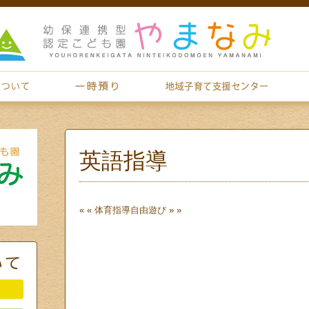
英語指導
« «
体育指導
自由遊び
» »