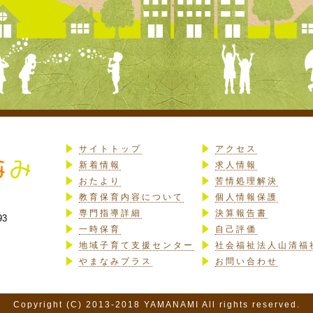
サイトトップ
アクセス
新着情報
求人情報
おたより
苦情処理解決
教育保育内容について
個人情報保護
専門指導詳細
決算報告書
93
一時保育
自己評価
地域子育て支援センター
社会福祉法人山清福
やまなみプラス
お問い合わせ
Copyright (C) 2013-2018 YAMANAMI All rights reserved.