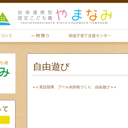
自由遊び
« «
英語指導、プール
水鉄砲づくり、自由遊び
» »