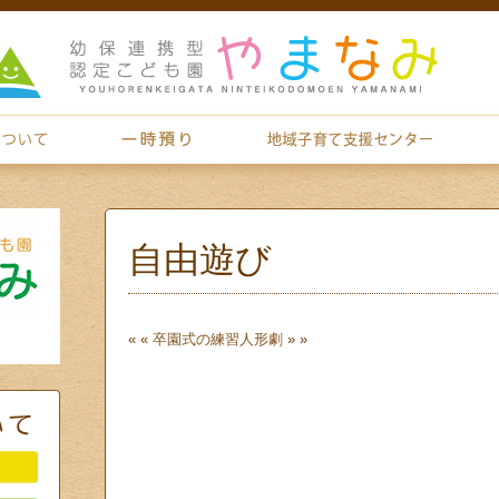
自由遊び
« «
卒園式の練習
人形劇
» »