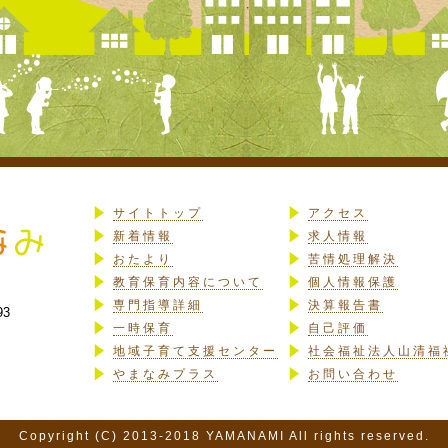
サイトトップ
アクセス
新着情報
求人情報
おたより
苦情処理解決
教育保育内容について
個人情報保護
専門指導詳細
決算報告書
93
一時保育
自己評価
地域子育て支援センター
社会福祉法人山清福
やまなみプラス
お問い合わせ
Copyright (C) 2013-2018 YAMANAMI All rights reserved.