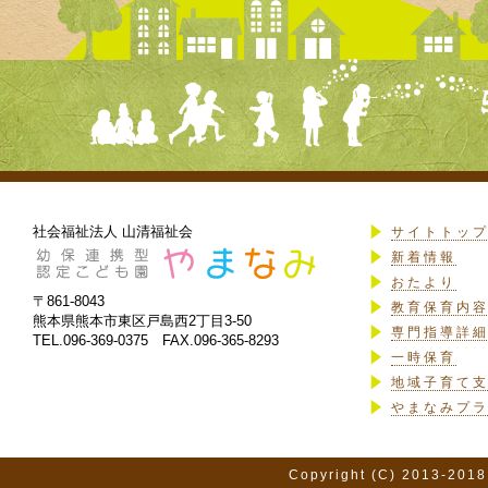
社会福祉法人 山清福祉会
サイトトッ
新着情報
おたより
〒861-8043
教育保育内
熊本県熊本市東区戸島西2丁目3-50
専門指導詳
TEL.096-369-0375 FAX.096-365-8293
一時保育
地域子育て
やまなみプ
Copyright (C) 2013-2018