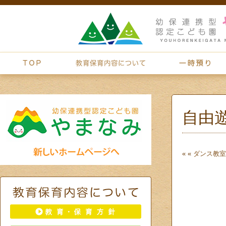
自由
« «
ダンス教室