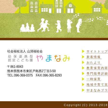
社会福祉法人 山清福祉会
サイトトッ
新着情報
おたより
〒861-8043
教育保育内
熊本県熊本市東区戸島西2丁目3-50
専門指導詳
TEL.096-369-0375 FAX.096-365-8293
一時保育
地域子育て
やまなみプ
Copyright (C) 2013-2018