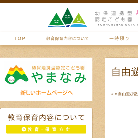
自由
« «
自由遊び
散