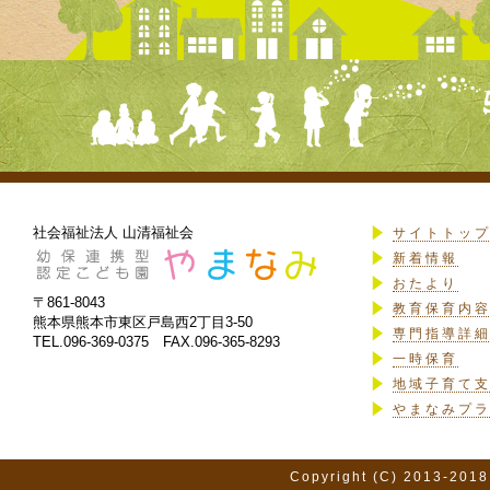
社会福祉法人 山清福祉会
サイトトッ
新着情報
おたより
〒861-8043
教育保育内
熊本県熊本市東区戸島西2丁目3-50
専門指導詳
TEL.096-369-0375 FAX.096-365-8293
一時保育
地域子育て
やまなみプ
Copyright (C) 2013-2018