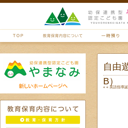
自由
B）
« «
英語指導
誕