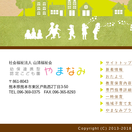
社会福祉法人 山清福祉会
サイトトッ
新着情報
おたより
〒861-8043
教育保育内
熊本県熊本市東区戸島西2丁目3-50
専門指導詳
TEL.096-369-0375 FAX.096-365-8293
一時保育
地域子育て
やまなみプ
Copyright (C) 2013-2018