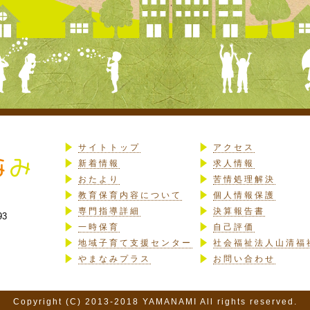
サイトトップ
アクセス
新着情報
求人情報
おたより
苦情処理解決
教育保育内容について
個人情報保護
専門指導詳細
決算報告書
93
一時保育
自己評価
地域子育て支援センター
社会福祉法人山清福
やまなみプラス
お問い合わせ
Copyright (C) 2013-2018 YAMANAMI All rights reserved.