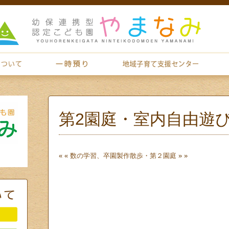
第2園庭・室内自由遊
« «
数の学習、卒園製作
散歩・第２園庭
» »