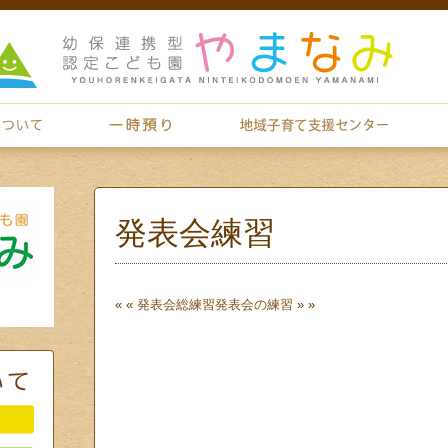
発表会練習
« «
発表会総練習
発表会の練習
» »