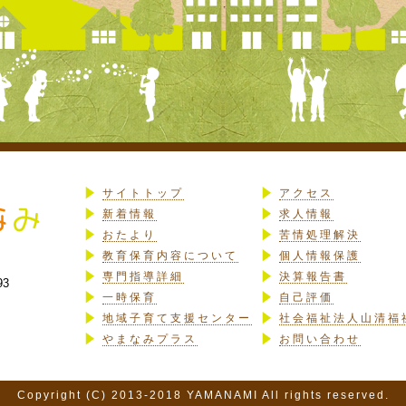
サイトトップ
アクセス
新着情報
求人情報
おたより
苦情処理解決
教育保育内容について
個人情報保護
専門指導詳細
決算報告書
93
一時保育
自己評価
地域子育て支援センター
社会福祉法人山清福
やまなみプラス
お問い合わせ
Copyright (C) 2013-2018 YAMANAMI All rights reserved.