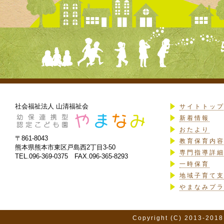
社会福祉法人 山清福祉会
サイトトッ
新着情報
おたより
〒861-8043
教育保育内
熊本県熊本市東区戸島西2丁目3-50
専門指導詳
TEL.096-369-0375 FAX.096-365-8293
一時保育
地域子育て
やまなみプ
Copyright (C) 2013-2018