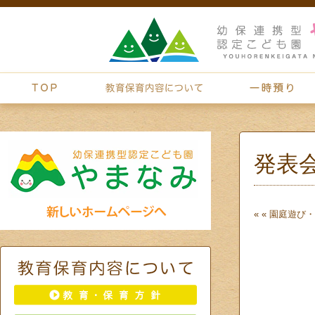
発表
« «
園庭遊び・