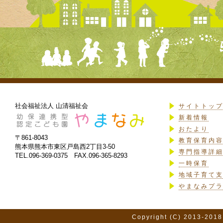
社会福祉法人 山清福祉会
サイトトッ
新着情報
おたより
〒861-8043
教育保育内
熊本県熊本市東区戸島西2丁目3-50
専門指導詳
TEL.096-369-0375 FAX.096-365-8293
一時保育
地域子育て
やまなみプ
Copyright (C) 2013-2018