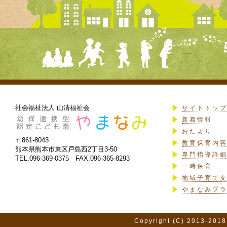
社会福祉法人 山清福祉会
サイトトッ
新着情報
おたより
〒861-8043
教育保育内
熊本県熊本市東区戸島西2丁目3-50
専門指導詳
TEL.096-369-0375 FAX.096-365-8293
一時保育
地域子育て
やまなみプ
Copyright (C) 2013-2018