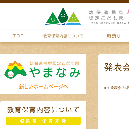
発表
« «
発表会の練