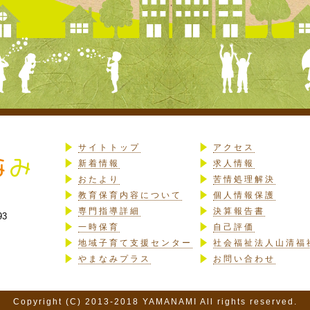
サイトトップ
アクセス
新着情報
求人情報
おたより
苦情処理解決
教育保育内容について
個人情報保護
専門指導詳細
決算報告書
93
一時保育
自己評価
地域子育て支援センター
社会福祉法人山清福
やまなみプラス
お問い合わせ
Copyright (C) 2013-2018 YAMANAMI All rights reserved.