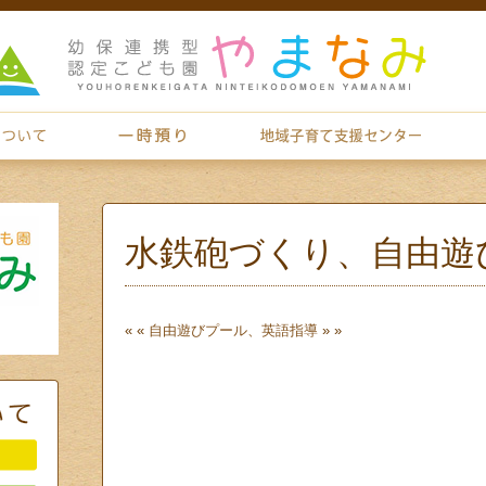
水鉄砲づくり、自由遊
« «
自由遊び
プール、英語指導
» »