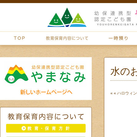
水の
« «
ハロウィン