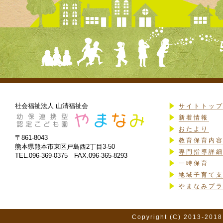
社会福祉法人 山清福祉会
サイトトッ
新着情報
おたより
〒861-8043
教育保育内
熊本県熊本市東区戸島西2丁目3-50
専門指導詳
TEL.096-369-0375 FAX.096-365-8293
一時保育
地域子育て
やまなみプ
Copyright (C) 2013-2018