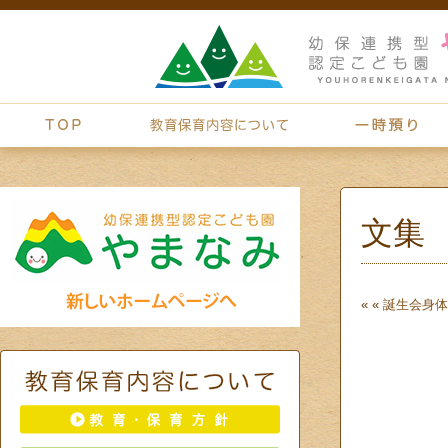
文集
« «
誕生会
身体