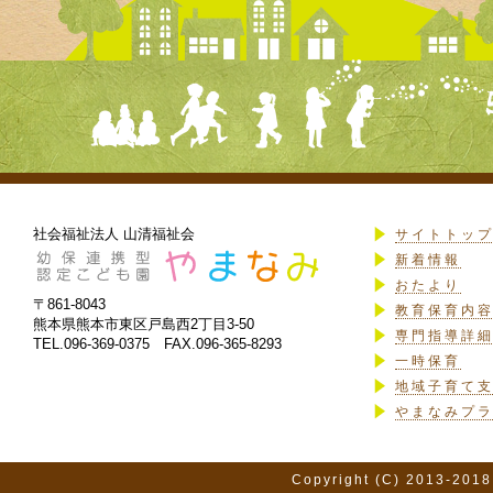
社会福祉法人 山清福祉会
サイトトッ
新着情報
おたより
〒861-8043
教育保育内
熊本県熊本市東区戸島西2丁目3-50
専門指導詳
TEL.096-369-0375 FAX.096-365-8293
一時保育
地域子育て
やまなみプ
Copyright (C) 2013-2018