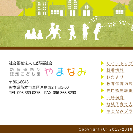
社会福祉法人 山清福祉会
サイトトッ
新着情報
おたより
〒861-8043
教育保育内
熊本県熊本市東区戸島西2丁目3-50
専門指導詳
TEL.096-369-0375 FAX.096-365-8293
一時保育
地域子育て
やまなみプ
Copyright (C) 2013-2018