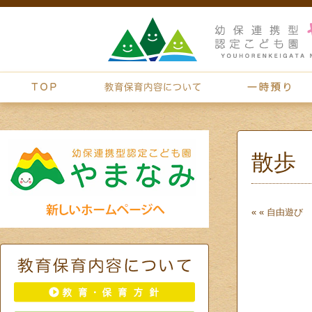
散歩
« «
自由遊び