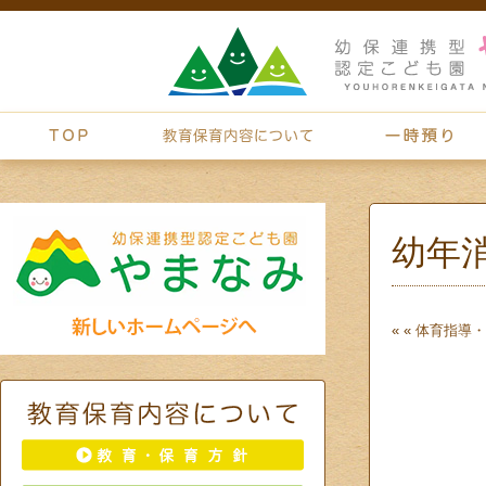
幼年
« «
体育指導・