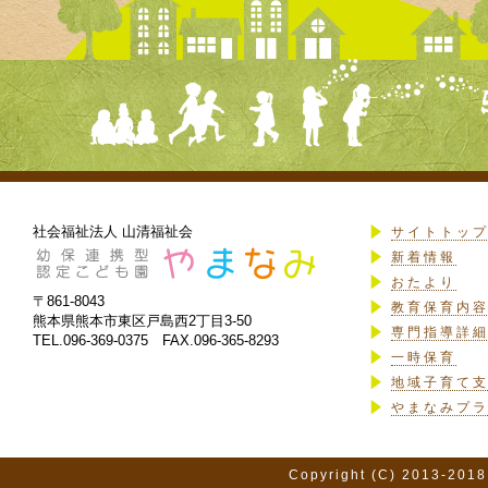
社会福祉法人 山清福祉会
サイトトッ
新着情報
おたより
〒861-8043
教育保育内
熊本県熊本市東区戸島西2丁目3-50
専門指導詳
TEL.096-369-0375 FAX.096-365-8293
一時保育
地域子育て
やまなみプ
Copyright (C) 2013-2018