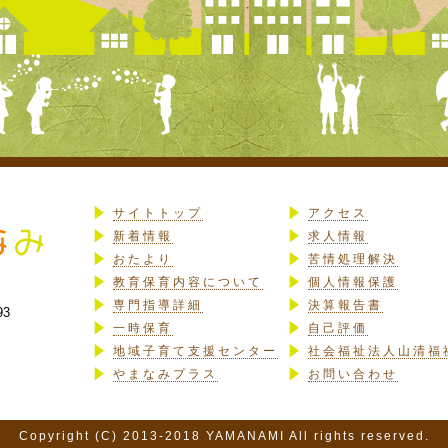
サイトトップ
アクセス
新着情報
求人情報
おたより
苦情処理解決
教育保育内容について
個人情報保護
専門指導詳細
決算報告書
93
一時保育
自己評価
地域子育て支援センター
社会福祉法人山清福
やまなみプラス
お問い合わせ
Copyright (C) 2013-2018 YAMANAMI All rights reserved.