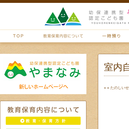
室内
« «
たのしいせ