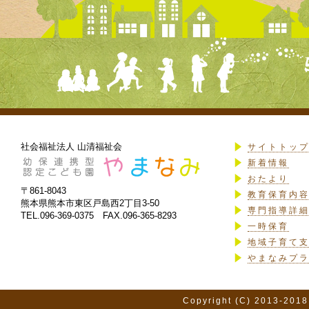
社会福祉法人 山清福祉会
サイトトッ
新着情報
おたより
〒861-8043
教育保育内
熊本県熊本市東区戸島西2丁目3-50
専門指導詳
TEL.096-369-0375 FAX.096-365-8293
一時保育
地域子育て
やまなみプ
Copyright (C) 2013-2018