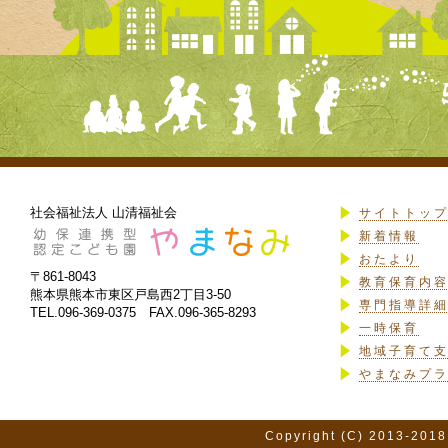
社会福祉法人 山清福祉会
サイトトッ
新着情報
おたより
〒861-8043
教育保育内
熊本県熊本市東区戸島西2丁目3-50
専門指導詳
TEL.096-369-0375 FAX.096-365-8293
一時保育
地域子育て
やまなみプ
Copyright (C) 2013-2018