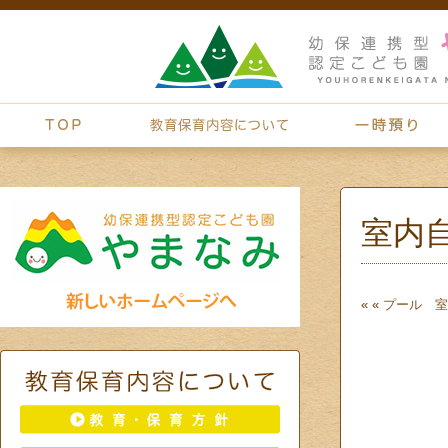
室内
« «
プール 室