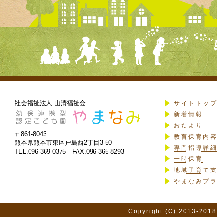
社会福祉法人 山清福祉会
サイトトッ
新着情報
おたより
〒861-8043
教育保育内
熊本県熊本市東区戸島西2丁目3-50
専門指導詳
TEL.096-369-0375 FAX.096-365-8293
一時保育
地域子育て
やまなみプ
Copyright (C) 2013-2018