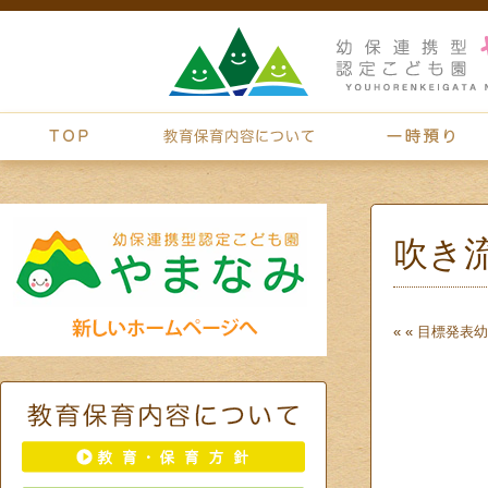
吹き
« «
目標発表
幼