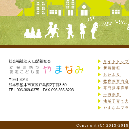
社会福祉法人 山清福祉会
サイトトッ
新着情報
おたより
〒861-8043
教育保育内
熊本県熊本市東区戸島西2丁目3-50
専門指導詳
TEL.096-369-0375 FAX.096-365-8293
一時保育
地域子育て
やまなみプ
Copyright (C) 2013-2018