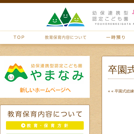
卒園
« «
卒園式総練