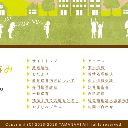
サイトトップ
アクセス
新着情報
求人情報
おたより
苦情処理解決
教育保育内容について
個人情報保護
専門指導詳細
決算報告書
93
一時保育
自己評価
地域子育て支援センター
社会福祉法人山清福
やまなみプラス
お問い合わせ
Copyright (C) 2013-2018 YAMANAMI All rights reserved.