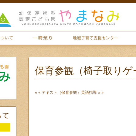
保育参観（椅子取りゲ
« «
テキスト（保育参観）
英語指導
» »