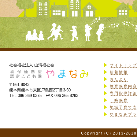
社会福祉法人 山清福祉会
サイトトッ
新着情報
おたより
〒861-8043
教育保育内
熊本県熊本市東区戸島西2丁目3-50
専門指導詳
TEL.096-369-0375 FAX.096-365-8293
一時保育
地域子育て
やまなみプ
Copyright (C) 2013-2018