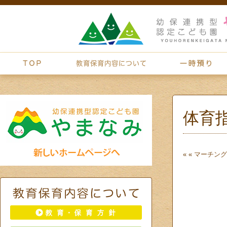
体育
« «
マーチング