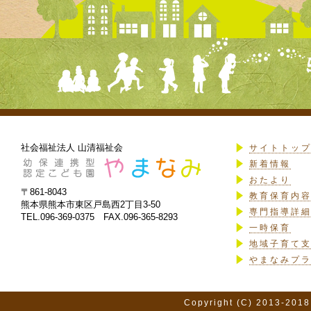
社会福祉法人 山清福祉会
サイトトッ
新着情報
おたより
〒861-8043
教育保育内
熊本県熊本市東区戸島西2丁目3-50
専門指導詳
TEL.096-369-0375 FAX.096-365-8293
一時保育
地域子育て
やまなみプ
Copyright (C) 2013-2018