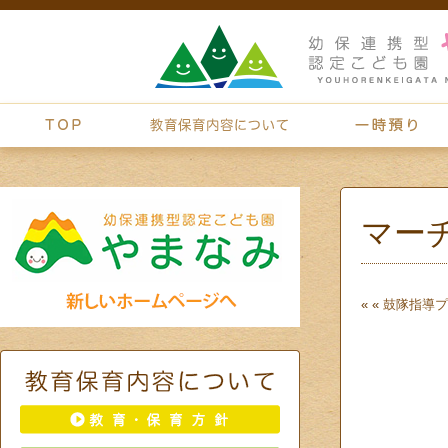
マー
« «
鼓隊指導
プ