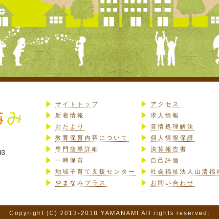
サイトトップ
アクセス
新着情報
求人情報
おたより
苦情処理解決
教育保育内容について
個人情報保護
専門指導詳細
決算報告書
93
一時保育
自己評価
地域子育て支援センター
社会福祉法人山清福
やまなみプラス
お問い合わせ
Copyright (C) 2013-2018 YAMANAMI All rights reserved.