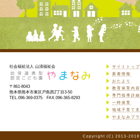
社会福祉法人 山清福祉会
サイトトッ
新着情報
おたより
〒861-8043
教育保育内
熊本県熊本市東区戸島西2丁目3-50
専門指導詳
TEL.096-369-0375 FAX.096-365-8293
一時保育
地域子育て
やまなみプ
Copyright (C) 2013-2018