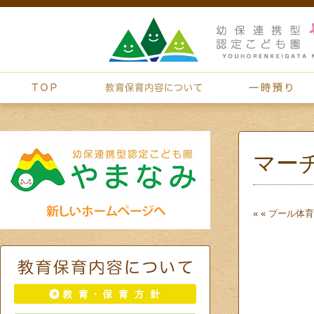
マー
« «
プール
体育