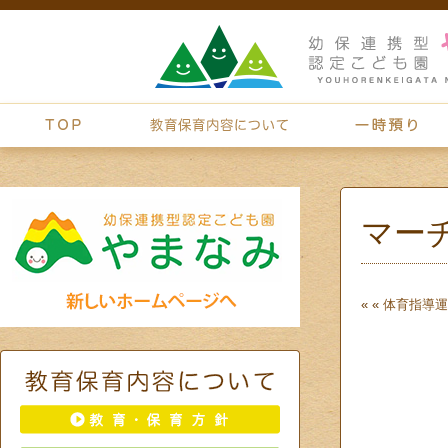
マー
« «
体育指導
運