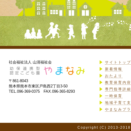
社会福祉法人 山清福祉会
サイトトッ
新着情報
おたより
〒861-8043
教育保育内
熊本県熊本市東区戸島西2丁目3-50
専門指導詳
TEL.096-369-0375 FAX.096-365-8293
一時保育
地域子育て
やまなみプ
Copyright (C) 2013-2018