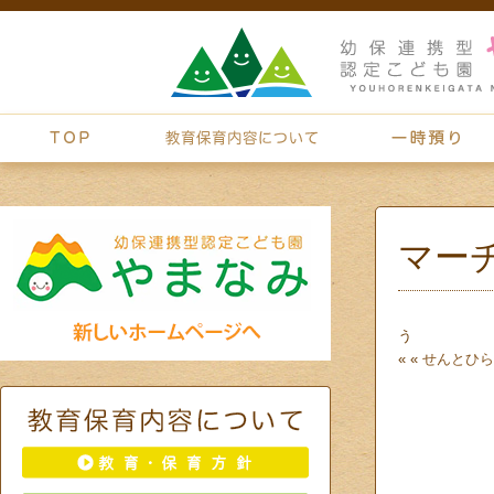
マー
う
« «
せんとひら