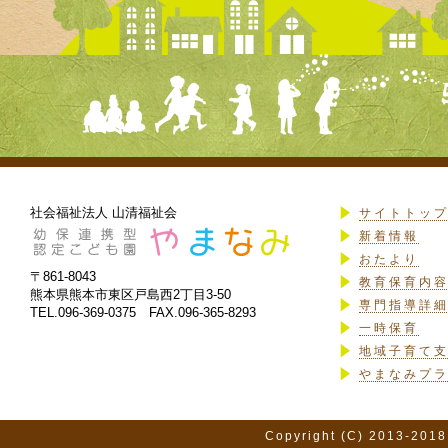
社会福祉法人 山清福祉会
サイトトッ
新着情報
おたより
〒861-8043
教育保育内
熊本県熊本市東区戸島西2丁目3-50
専門指導詳
TEL.096-369-0375 FAX.096-365-8293
一時保育
地域子育て
やまなみプ
Copyright (C) 2013-2018