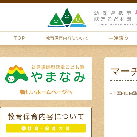
マー
« «
室内自由遊