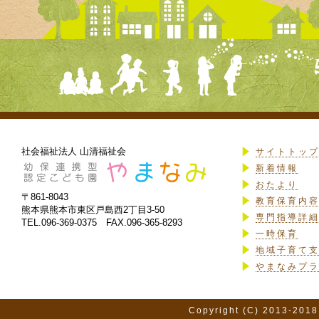
社会福祉法人 山清福祉会
サイトトッ
新着情報
おたより
〒861-8043
教育保育内
熊本県熊本市東区戸島西2丁目3-50
専門指導詳
TEL.096-369-0375 FAX.096-365-8293
一時保育
地域子育て
やまなみプ
Copyright (C) 2013-2018