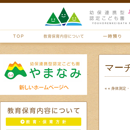
マー
« «
身体測定・