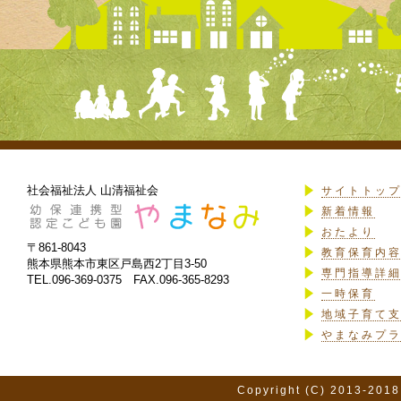
社会福祉法人 山清福祉会
サイトトッ
新着情報
おたより
〒861-8043
教育保育内
熊本県熊本市東区戸島西2丁目3-50
専門指導詳
TEL.096-369-0375 FAX.096-365-8293
一時保育
地域子育て
やまなみプ
Copyright (C) 2013-2018