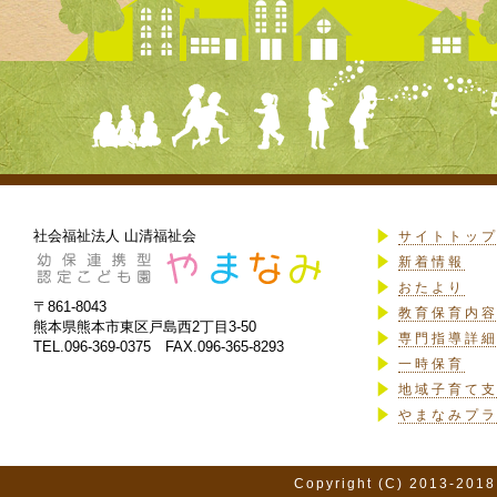
社会福祉法人 山清福祉会
サイトトッ
新着情報
おたより
〒861-8043
教育保育内
熊本県熊本市東区戸島西2丁目3-50
専門指導詳
TEL.096-369-0375 FAX.096-365-8293
一時保育
地域子育て
やまなみプ
Copyright (C) 2013-2018