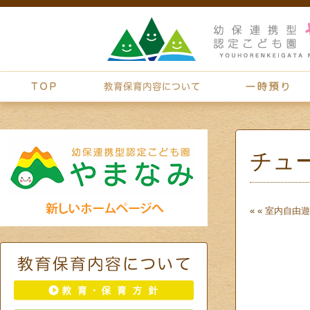
チュ
« «
室内自由遊