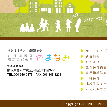
社会福祉法人 山清福祉会
サイトトッ
新着情報
おたより
〒861-8043
教育保育内
熊本県熊本市東区戸島西2丁目3-50
専門指導詳
TEL.096-369-0375 FAX.096-365-8293
一時保育
地域子育て
やまなみプ
Copyright (C) 2013-2018