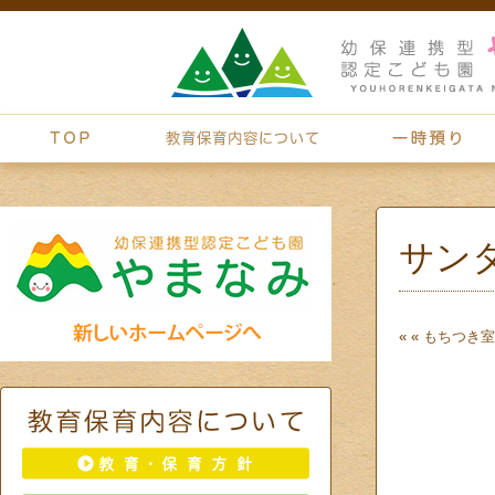
サン
« «
もちつき
室